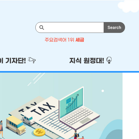
검
색
주요검색어 1위
세금
주
1위
세금
이 기자단!
지식 원정대!
2위
기자단
3위
이벤트
4위
국세청
5위
성실납세