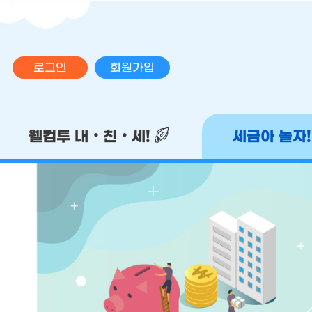
로그인
회원가입
메인 메뉴
웰컴투 내‧친‧세!
세금아 놀자